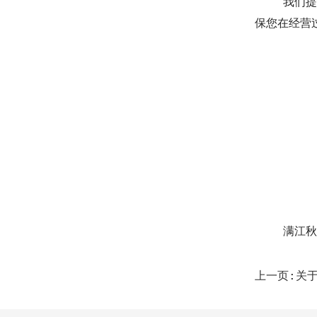
我们提供全
保您在经营
满江秋青花
上一页:关